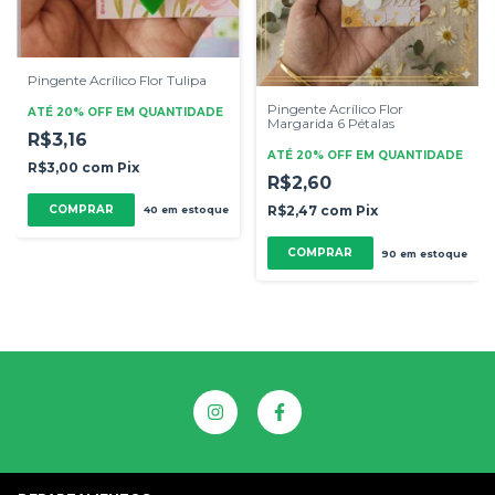
Pingente Acrílico Flor Tulipa
Pingente Acrílico Flor
ATÉ 20% OFF
EM QUANTIDADE
Margarida 6 Pétalas
R$3,16
ATÉ 20% OFF
EM QUANTIDADE
R$3,00
com
Pix
R$2,60
COMPRAR
R$2,47
com
Pix
40
em estoque
COMPRAR
90
em estoque