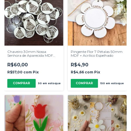
Chaveiro 30mm Nossa
Pingente Flor 7 Pétalas 50mm
Senhora de Aparecida MDF
MDF + Acrílico Espelhado
Branco 3mm 50 Unidades
R$60,00
R$4,90
R$57,00
com
Pix
R$4,66
com
Pix
COMPRAR
50
em estoque
150
em estoque