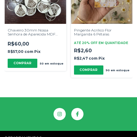
Chaveiro 30mm Nossa
Pingente Acrílico Flor
Senhora de Aparecida MDF
Margarida 6 Pétalas
Branco 3mm 50 Unidades
R$60,00
ATÉ 20% OFF
EM QUANTIDADE
R$2,60
R$57,00
com
Pix
R$2,47
com
Pix
50
em estoque
COMPRAR
90
em estoque