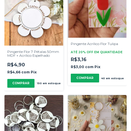
Pingente Acrílico Flor Tulipa
Pingente Flor 7 Pétalas 50mm
ATÉ 20% OFF
EM QUANTIDADE
MDF + Acrílico Espelhado
R$3,16
R$4,90
R$3,00
com
Pix
R$4,66
com
Pix
COMPRAR
40
em estoque
COMPRAR
150
em estoque