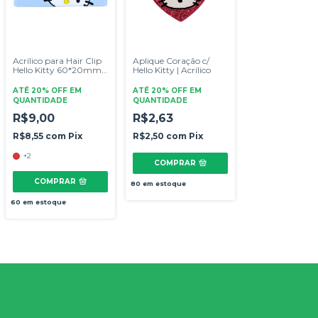
Acrílico para Hair Clip
Aplique Coração c/
Hello Kitty 60*20mm |
Hello Kitty | Acrílico
2 unidades
ATÉ 20% OFF
EM
ATÉ 20% OFF
EM
QUANTIDADE
QUANTIDADE
R$9,00
R$2,63
R$8,55
com
Pix
R$2,50
com
Pix
+2
COMPRAR
COMPRAR
80
em estoque
60
em estoque