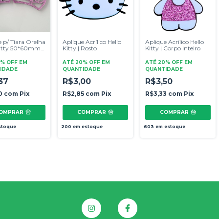
 p/ Tiara Orelha
Aplique Acrílico Hello
Aplique Acrílico Hello
Kitty 50*60mm |
Kitty | Rosto
Kitty | Corpo Inteiro
o
0% OFF
EM
ATÉ 20% OFF
EM
ATÉ 20% OFF
EM
IDADE
QUANTIDADE
QUANTIDADE
37
R$3,00
R$3,50
0
com
Pix
R$2,85
com
Pix
R$3,33
com
Pix
OMPRAR
COMPRAR
COMPRAR
stoque
200
em estoque
603
em estoque