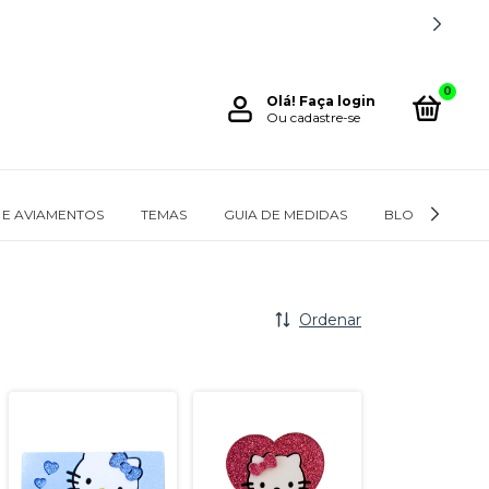
0
Olá!
Faça login
Ou cadastre-se
 E AVIAMENTOS
TEMAS
GUIA DE MEDIDAS
BLOG
SOB
Ordenar