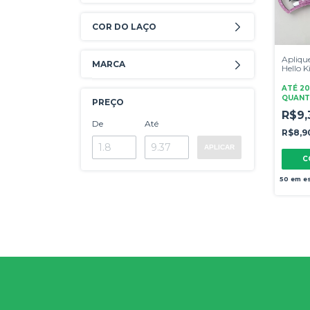
COR DO LAÇO
Aplique
MARCA
Hello 
Acrílic
ATÉ 2
QUANT
PREÇO
R$9,
De
Até
R$8,9
APLICAR
C
50
em e