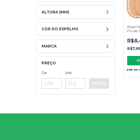
ALTURA (MM)
Base M
COR DO ESPELHO
Fio de
Arredo
R$8,
MARCA
R$7,9
C
PREÇO
248
em 
De
Até
APLICAR