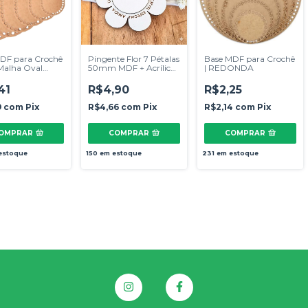
DF para Crochê
Pingente Flor 7 Pétalas
Base MDF para Crochê
 Malha Oval
50mm MDF + Acrílico
| REDONDA
ndada
Espelhado
41
R$4,90
R$2,25
9
com
Pix
R$4,66
com
Pix
R$2,14
com
Pix
OMPRAR
COMPRAR
COMPRAR
estoque
150
em estoque
231
em estoque