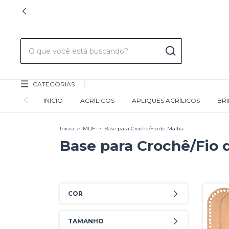
CATEGORIAS
INÍCIO
ACRÍLICOS
APLIQUES ACRÍLICOS
BR
Início
>
MDF
>
Base para Crochê/Fio de Malha
Base para Crochê/Fio 
COR
TAMANHO